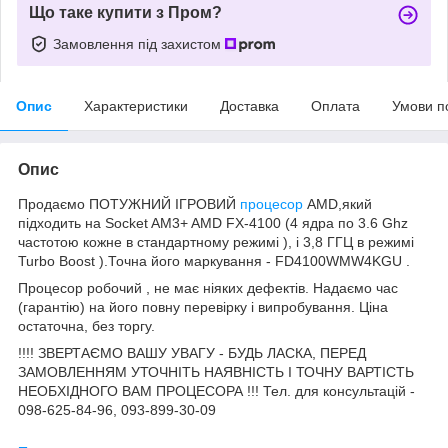
Що таке купити з Пром?
Замовлення під захистом
Опис
Характеристики
Доставка
Оплата
Умови п
Опис
Продаємо ПОТУЖНИЙ ІГРОВИЙ
процесор
AMD,який
підходить на Socket AM3+ AMD FX-4100 (4 ядра по 3.6 Ghz
частотою кожне в стандартному режимі ), і 3,8 ГГЦ в режимі
Turbo Boost ).Точна його маркування - FD4100WMW4KGU .
Процесор робочий , не має ніяких дефектів. Надаємо час
(гарантію) на його повну перевірку і випробування. Ціна
остаточна, без торгу.
!!!! ЗВЕРТАЄМО ВАШУ УВАГУ - БУДЬ ЛАСКА, ПЕРЕД
ЗАМОВЛЕННЯМ УТОЧНІТЬ НАЯВНІСТЬ І ТОЧНУ ВАРТІСТЬ
НЕОБХІДНОГО ВАМ ПРОЦЕСОРА !!! Тел. для консультацій -
098-625-84-96, 093-899-30-09