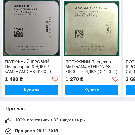
ПОТУЖНИЙ ІГРОВИЙ
ПОТУЖНИЙ Процесор
ПОТ
Процесор на 6 ЯДЕР !
AMD sAM4 ATHLON A8-
ІГР
sAM3+ AMD FX-6100 - 6
9600 — 4 ЯДРА ( 3.1 -3.4 )
ЯДЕ
ЯДЕР з 3.3-3,9 Ггц кожне (
Ghz кожне AM4 з
8370
1 480
1 270
3 6
₴
₴
FD6100WMW6KGU ) з
ГАРАНТІЄЮ
4,3G
ГАРАНТІЄЮ
FD8
Купити
Купити
Про нас
100% позитивних з 33 відгуків за рік
Працює з 29.11.2015