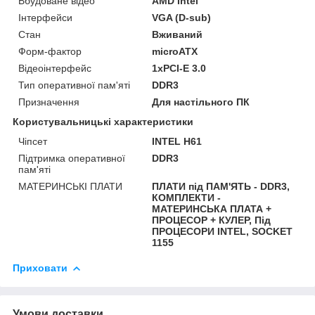
Вбудоване відео
AMD Intel
Інтерфейси
VGA (D-sub)
Стан
Вживаний
Форм-фактор
microATX
Відеоінтерфейс
1xPCI-E 3.0
Тип оперативної пам'яті
DDR3
Призначення
Для настільного ПК
Користувальницькі характеристики
Чіпсет
INTEL H61
Підтримка оперативної
DDR3
пам'яті
МАТЕРИНСЬКІ ПЛАТИ
ПЛАТИ під ПАМ'ЯТЬ - DDR3,
КОМПЛЕКТИ -
МАТЕРИНСЬКА ПЛАТА +
ПРОЦЕСОР + КУЛЕР, Під
ПРОЦЕСОРИ INTEL, SOCKET
1155
Приховати
Умови доставки