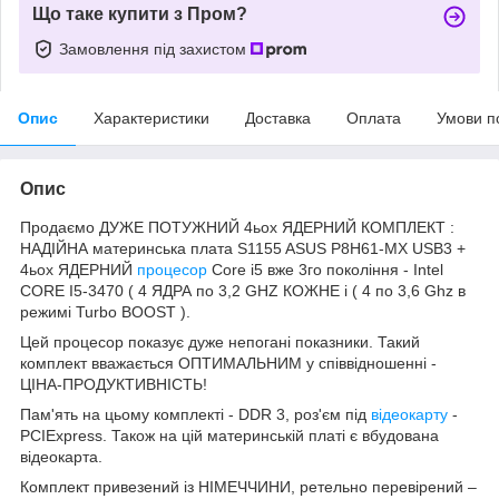
Що таке купити з Пром?
Замовлення під захистом
Опис
Характеристики
Доставка
Оплата
Умови п
Опис
Продаємо ДУЖЕ ПОТУЖНИЙ 4ьох ЯДЕРНИЙ КОМПЛЕКТ :
НАДІЙНА материнська плата S1155 ASUS P8H61-MX USB3 +
4ьох ЯДЕРНИЙ
процесор
Сore i5 вже 3го покоління - Intel
CORE I5-3470 ( 4 ЯДРА по 3,2 GHZ КОЖНЕ і ( 4 по 3,6 Ghz в
режимі Turbo BOOST ).
Цей процесор показує дуже непогані показники. Такий
комплект вважається ОПТИМАЛЬНИМ у співвідношенні -
ЦІНА-ПРОДУКТИВНІСТЬ!
Пам'ять на цьому комплекті - DDR 3, роз'єм під
відеокарту
-
PCIExpress. Також на цій материнській платі є вбудована
відеокарта.
Комплект привезений із НІМЕЧЧИНИ, ретельно перевірений –