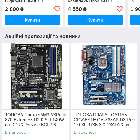
Gigabyte GA-H61 +
Комплект-Проц INTEL
INTE
ПРОЦЕСОР INTEL CORE
CORE I7-3770 (4 по 3,4
3,3 
2 800
4 550
1 9
₴
₴
I5-3550 ( 4 по 3,3 Ghz )
Ghz) + Плата s1155 ASUS
LGA
P8B75-MЕ
Купити
Купити
Акційні пропозиції та новинки
ТОПОВА Плата sAM3 ASRock
ТОПОВА ПЛАТА LGA1155
870 Extreme3 R2.0 SLI 140W
GIGABYTE GA-Z68AP-D3 Rev
на DDR3 Розуміє ВСІ 2-6
1.0 SLI USB 3.0 / SATA 3 на
ЯДЕРН ПРОЦИ + SATA III,
Z68 чіпсеті з ГАРАНТІЄЮ
В наявності
В наявності
USB 3.0