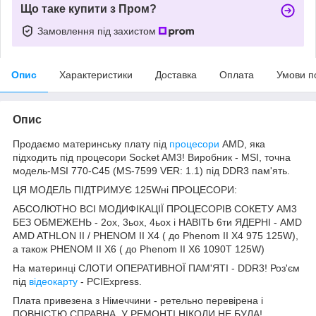
Що таке купити з Пром?
Замовлення під захистом
Опис
Характеристики
Доставка
Оплата
Умови п
Опис
Продаємо материнську плату під
процесори
AMD, яка
підходить під процесори Socket AM3!
Виробник - MSI, точна
модель-MSI 770-C45 (MS-7599 VER: 1.1) під DDR3 пам'ять.
ЦЯ МОДЕЛЬ ПІДТРИМУЄ 125Wні ПРОЦЕСОРИ:
АБСОЛЮТНО ВСІ МОДИФІКАЦІЇ ПРОЦЕСОРІВ СОКЕТУ AM3
БЕЗ ОБМЕЖЕНЬ - 2ох, 3ьох, 4ьох і НАВІТЬ 6ти ЯДЕРНІ - AMD
AMD ATHLON II / PHENOM II X4 ( до Phenom II X4 975 125W),
а також PHENOM II X6 ( до Phenom II X6 1090T 125W)
На материнці СЛОТИ ОПЕРАТИВНОЇ ПАМ'ЯТІ - DDR3!
Роз'єм
під
відеокарту
- PCIExpress.
Плата привезена з Німеччини - ретельно перевірена і
ПОВНІСТЮ СПРАВНА.
У РЕМОНТІ НІКОЛИ НЕ БУЛА!