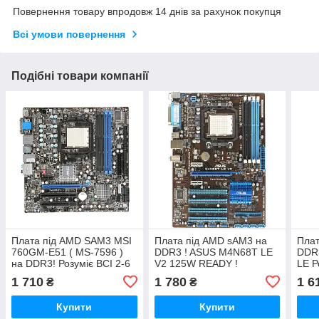
Повернення товару впродовж 14 днів за рахунок покупця
Всі умови повернення
Подібні товари компанії
Плата під AMD SAM3 MSI
Плата під AMD sAM3 на
Плат
760GM-E51 ( MS-7596 )
DDR3 ! ASUS M4N68T LE
DDR
на DDR3! Розуміє ВСІ 2-6
V2 125W READY !
LE Р
ЯДЕРНІ ПРОЦИ до X6
РОЗУМІЄ ВСІ 2-6 ЯДЕРНІ
ЯДЕ
1 710
1 780
1 6
₴
₴
1100T 125W
ПРОЦИ AM3 X2-X6 до
REA
1100T
Купити
Купити