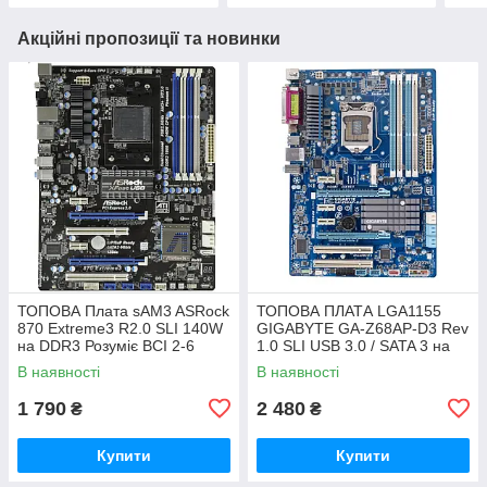
Акційні пропозиції та новинки
ТОПОВА Плата sAM3 ASRock
ТОПОВА ПЛАТА LGA1155
870 Extreme3 R2.0 SLI 140W
GIGABYTE GA-Z68AP-D3 Rev
на DDR3 Розуміє ВСІ 2-6
1.0 SLI USB 3.0 / SATA 3 на
ЯДЕРН ПРОЦИ + SATA III,
Z68 чіпсеті з ГАРАНТІЄЮ
В наявності
В наявності
USB 3.0
1 790
2 480
₴
₴
Купити
Купити