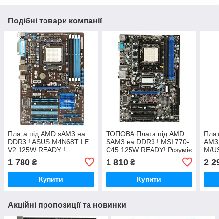
Подібні товари компанії
Плата під AMD sAM3 на
ТОПОВА Плата під AMD
Плат
DDR3 ! ASUS M4N68T LE
SAM3 на DDR3 ! MSI 770-
AM3
V2 125W READY !
C45 125W READY! Розуміє
M/US
РОЗУМІЄ ВСІ 2-6 ЯДЕРНІ
ВСІ 2-6 ЯДЕРНІ ПРОЦИ
ВСІ
1 780
1 810
2 2
₴
₴
ПРОЦИ AM3 X2-X6 до
до Phenom II X6
AM3 
1100T
Купити
Купити
Акційні пропозиції та новинки