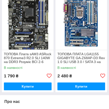
ТОПОВА Плата sAM3 ASRock
ТОПОВА ПЛАТА LGA1155
870 Extreme3 R2.0 SLI 140W
GIGABYTE GA-Z68AP-D3 Rev
на DDR3 Розуміє ВСІ 2-6
1.0 SLI USB 3.0 / SATA 3 на
ЯДЕРН ПРОЦИ + SATA III,
Z68 чіпсеті з ГАРАНТІЄЮ
В наявності
В наявності
USB 3.0
1 790
2 480
₴
₴
Купити
Купити
Про нас