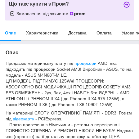
Що таке купити з Пром?
Замовлення під захистом
Опис
Характеристики
Доставка
Оплата
Умови п
Опис
Продаємо материнську плату під
процесори
AMD, яка
підходить під процесори Socket AM3! Виробник - ASUS, точна
модель - ASUS M4N68T-M LE.
ЦЯ МОДЕЛЬ ПІДТРИМУЄ 125Wні ПРОЦЕСОРИ:
АБСОЛЮТНО ВСІ МОДИФІКАЦІЇ ПРОЦЕСОРІВ СОКЕТУ AM3
БЕЗ ОБМЕЖЕНЬ - 2ух, 3ех, 4ех і НАВІТЬ 6ти ЯДЕРНІ - AMD
ATHLON II / PHENOM II X4 ( до Phenom II X4 975 125W), а
також PHENOM II X6 ( до Phenom II X6 1090T 125W)
На материнці СЛОТИ ОПЕРАТИВНОЇ ПАМ'ЯТІ - DDR3! Роз'єм
під
відеокарту
- PCIExpress.
Плата привезена з Німеччини - ретельно перевірена і
ПОВНІСТЮ СПРАВНА. У РЕМОНТІ НІКОЛИ НЕ БУЛА! Надамо
час (гарантію) на її детальну перевірку та обкатку. ЦІНА