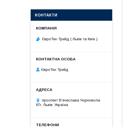
КОНТАКТИ
ЄвроТех-Трейд ( Львів та Київ )
ЄвроТех-Трейд
проспект В'ячеслава Чорновола
67г, Львів, Україна