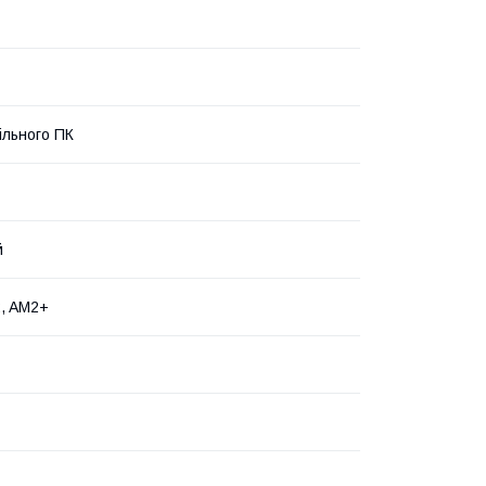
ільного ПК
й
, AM2+