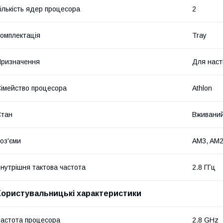
ількість ядер процесора
2
омплектація
Tray
ризначення
Для наст
імейство процесора
Athlon
Стан
Вживани
оз'єми
AM3, AM2
нутрішня тактова частота
2.8 ГГц
Користувальницькі характеристики
астота процесора
2.8 GHz