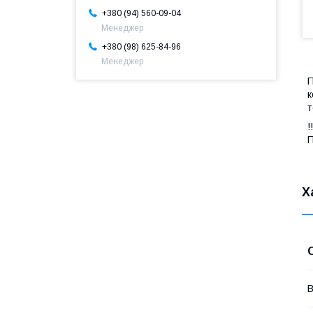
+380 (94) 560-09-04
Менеджер
+380 (98) 625-84-96
Менеджер
к
т
П
Х
В