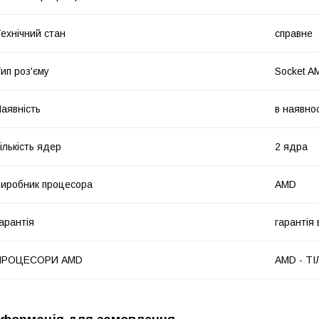
ехнічний стан
справне
ип роз'єму
Socket A
аявність
в наявнос
ількість ядер
2 ядра
иробник процесора
AMD
арантія
гарантія
ПРОЦЕСОРИ AMD
AMD - ТІ