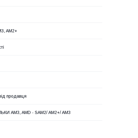
M3, AM2+
ті
 від продавця
ЛЬКИ AM3, AMD - SAM2/ AM2+/ AM3