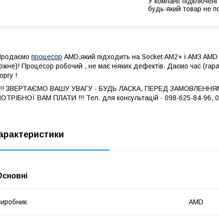
У компанії підключені
будь-який товар не п
Продаємо
процесор
AMD,який підходить на Socket AM2+ і AM3 AMD 
ожне)! Процесор робочий , не має ніяких дефектів. Даємо час (гара
оргу !
!!!! ЗВЕРТАЄМО ВАШУ УВАГУ - БУДЬ ЛАСКА, ПЕРЕД ЗАМОВЛЕННЯ
ОТРІБНОЇ ВАМ ПЛАТИ !!! Тел. для консультацій - 098-625-84-96, 
арактеристики
Основні
иробник
AMD