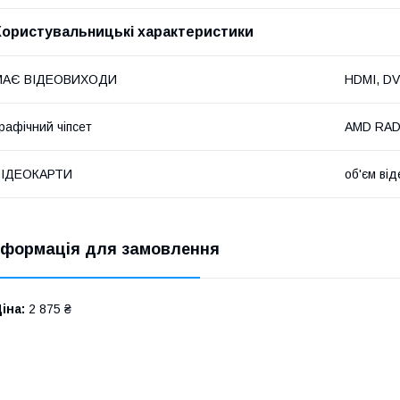
Користувальницькі характеристики
МАЄ ВІДЕОВИХОДИ
HDMI, DVI
рафічний чіпсет
AMD RAD
ВІДЕОКАРТИ
об'єм від
нформація для замовлення
іна:
2 875 ₴