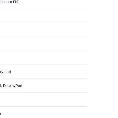
ільного ПК
(кулер)
, DisplayPort
й