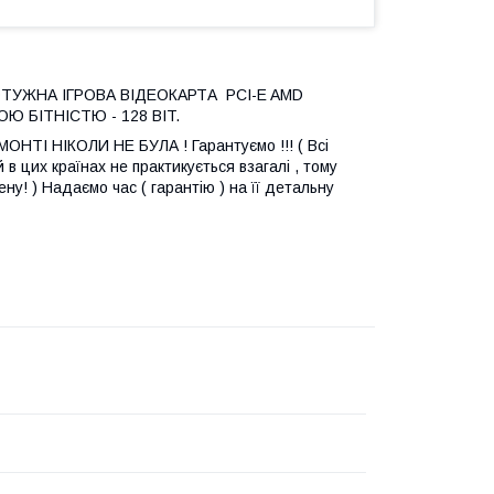
- ПОТУЖНА ІГРОВА ВІДЕОКАРТА PCI-E AMD
Ю БІТНІСТЮ - 128 BIT.
МОНТІ НІКОЛИ НЕ БУЛА ! Гарантуємо !!! ( Всі
в цих країнах не практикується взагалі , тому
ну! ) Надаємо час ( гарантію ) на її детальну