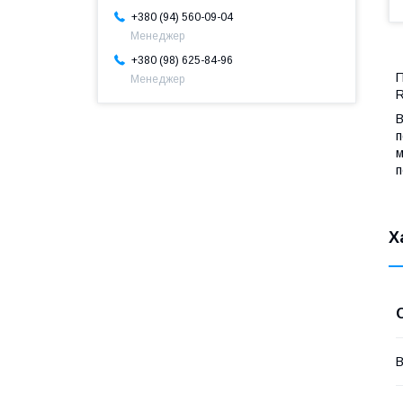
+380 (94) 560-09-04
Менеджер
+380 (98) 625-84-96
П
Менеджер
R
В
п
м
п
Х
В