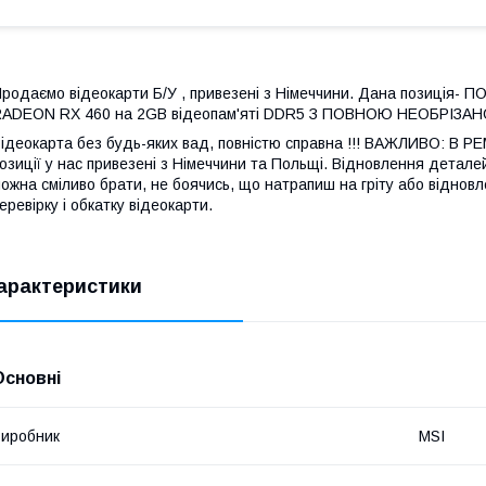
родаємо відеокарти Б/У , привезені з Німеччини. Дана позиція
ADEON RX 460 на 2GB відеопам'яті DDR5 З ПОВНОЮ НЕОБРІЗАНО
ідеокарта без будь-яких вад, повністю справна !!! ВАЖЛИВО: В РЕ
озиції у нас привезені з Німеччини та Польщі. Відновлення деталей 
ожна сміливо брати, не боячись, що натрапиш на гріту або відновле
еревірку і обкатку відеокарти.
арактеристики
Основні
иробник
MSI