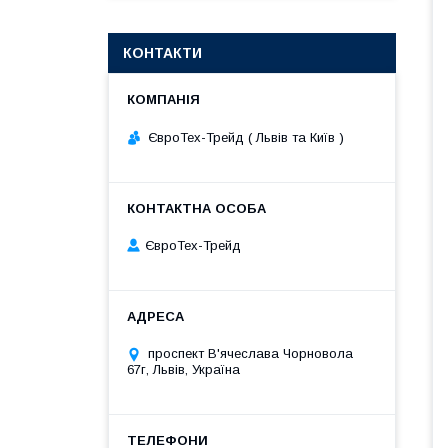
КОНТАКТИ
ЄвроТех-Трейд ( Львів та Київ )
ЄвроТех-Трейд
проспект В'ячеслава Чорновола
67г, Львів, Україна