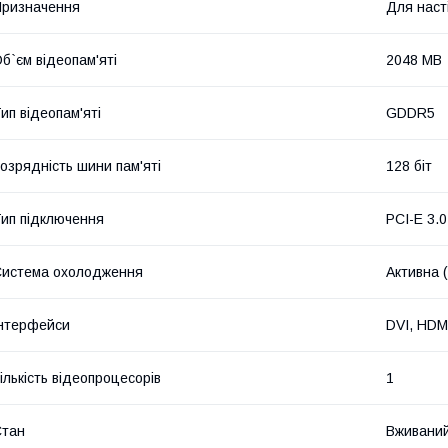
ризначення
Для наст
б`єм відеопам'яті
2048 MB
ип відеопам'яті
GDDR5
озрядність шини пам'яті
128 біт
ип підключення
PCI-E 3.0
истема охолодження
Активна 
нтерфейси
DVI, HDMI
ількість відеопроцесорів
1
Стан
Вживани