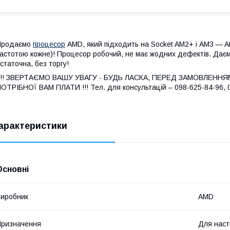
Продаємо
процесор
AMD, який підходить на Socket AM2+ і AM3 — A
астотою кожне)! Процесор робочий, не має жодних дефектів. Даємо 
статочна, без торгу!
!!!! ЗВЕРТАЄМО ВАШУ УВАГУ - БУДЬ ЛАСКА, ПЕРЕД ЗАМОВЛЕННЯ
ОТРІБНОЇ ВАМ ПЛАТИ !!! Тел. для консультацій – 098-625-84-96, 
арактеристики
Основні
иробник
AMD
ризначення
Для наст