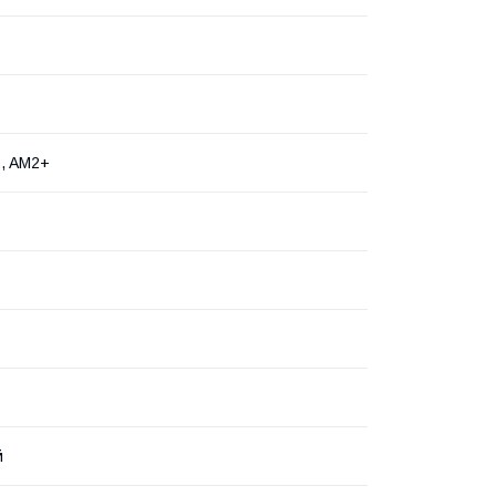
, AM2+
й