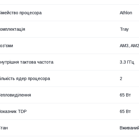
імейство процесора
Athlon
омплектація
Tray
оз'єми
AM3, AM2
нутрішня тактова частота
3.3 ГГц
ількість ядер процесора
2
епловиділення
65 Вт
оказник TDP
65 Вт
Стан
Вживани