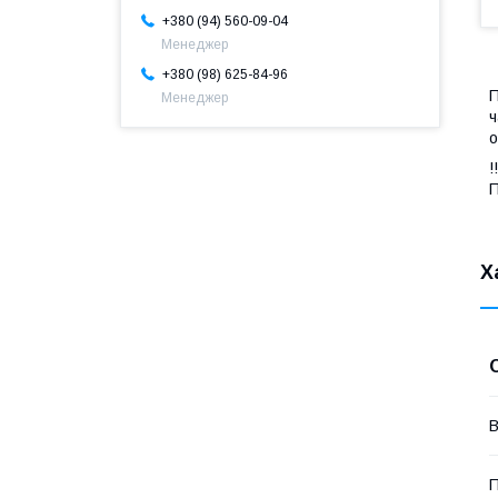
+380 (94) 560-09-04
Менеджер
+380 (98) 625-84-96
Менеджер
ч
о
П
Х
В
П