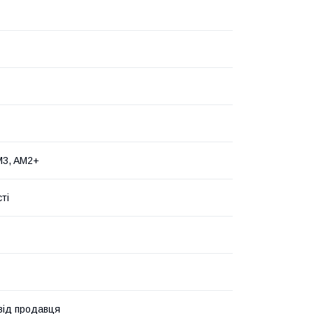
M3, AM2+
ті
 від продавця