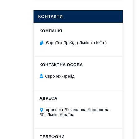
КОНТАКТИ
ЄвроТех-Трейд ( Львів та Київ )
ЄвроТех-Трейд
проспект В'ячеслава Чорновола
67г, Львів, Україна