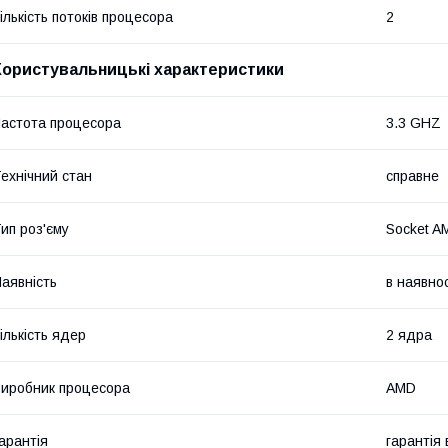
ількість потоків процесора
2
Користувальницькі характеристики
астота процесора
3.3 GHZ
ехнічний стан
справне
ип роз'єму
Socket A
аявність
в наявнос
ількість ядер
2 ядра
иробник процесора
AMD
арантія
гарантія