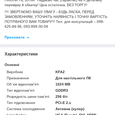
перевірку й обкатку! Ціна остаточна, БЕЗ ТОРГУ!
!!!! ЗВЕРТАЄМО ВАШУ УВАГУ - БУДЬ ЛАСКА, ПЕРЕД
ЗАМОВЛЕННЯМ, УТОЧНІТЬ НАЯВНІСТЬ І ТОЧНУ ВАРТІСТЬ
ПОТРІБНОГО ВАМ ТОВАРУ!!! Тел. для консультацій – 098-
625-84-96, 093-899-30-09
Приховати
Характеристики
Основні
Виробник
KFA2
Призначення
Для настільного ПК
Об`єм відеопам'яті
1024 MB
Тип відеопам'яті
GDDR3
Розрядність шини пам'яті
256 біт
Тип підключення
PCI-E 2.x
Система охолодження
Активна (кулер)
Інтерфейси
VGA (D-sub), DVI, HDMI