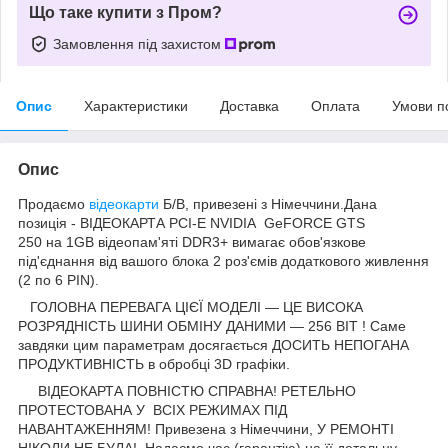
Що таке купити з Пром?
Замовлення під захистом
Опис
Характеристики
Доставка
Оплата
Умови п
Опис
Продаємо
відеокарти
Б/В, привезені з Німеччини.Дана
позиція - ВІДЕОКАРТА PCI-E NVIDIA GeFORCE GTS
250 на 1GB відеопам'яті DDR3+ вимагає обов'язкове
під'єднання від вашого блока 2 роз'ємів додаткового живлення
(2 по 6 PIN).
ГОЛОВНА ПЕРЕВАГА ЦІЄЇ МОДЕЛІ — ЦЕ ВИСОКА
РОЗРЯДНІСТЬ ШИНИ ОБМІНУ ДАНИМИ — 256 BIT ! Саме
завдяки цим параметрам досягається ДОСИТЬ НЕПОГАНА
ПРОДУКТИВНІСТЬ в обробці 3D графіки.
ВІДЕОКАРТА ПОВНІСТЮ СПРАВНА! РЕТЕЛЬНО
ПРОТЕСТОВАНА У ВСІХ РЕЖИМАХ ПІД
НАВАНТАЖЕННЯМ! Привезена з Німеччини, У РЕМОНТІ
НІКОЛИ НЕ БУЛА! Надаємо час (гарантію) на її детальну