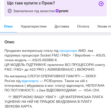
Що таке купити з Пром?
Замовлення під захистом
Опис
Характеристики
Доставка
Оплата
Умови п
Опис
Продаємо материнську плату під
процесори
AMD, яка
підтримує процесори Socket FM2 і FM2+ ! Виробник — ASUS,
точна модель — ASUS A55BM-K .
ЦЯ МОДЕЛЬ ПІДТРИМУЄ практично ВСІ ПРОЦЕСОРИ сокету
FM2 і FM2+ до A10 PRO ( AD885BXBI44JC ) ВКЛЮЧНО.
На материнці СЛОТИ ОПЕРАТИВНОЇ ПАМ'ЯТІ — DDR3!
Роз'єм під
відеокарту
— PCIExpress. Також на ній є
інтегрована ( вбудована в мат. плату) відеокарта, НЕПОГАНА
ПО ПОТУЖНОСТІ, з 2ма ВІДЕОВИХОДАМИ — VGA і DVI.
!!!
ЗВЕРТАЄМО ВАШУ УВАГУ - ЦЯ МАТЕРИНСЬКА ПЛАТА
УЦІНЕНА!
НА НІЙ НЕ ПРАЦЮЄ ВБУДОВАНА В ПЛАТУ
ЗВУКОВА КАРТА.