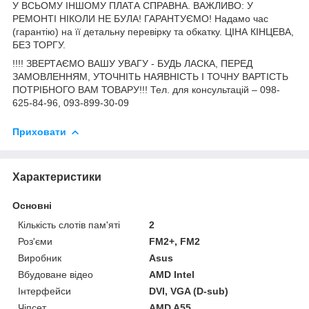
У ВСЬОМУ ІНШОМУ ПЛАТА СПРАВНА.
ВАЖЛИВО: У
РЕМОНТІ НІКОЛИ НЕ БУЛА!
ГАРАНТУЄМО!
Надамо час
(гарантію) на її детальну перевірку та обкатку.
ЦІНА КІНЦЕВА,
БЕЗ ТОРГУ.
!!!! ЗВЕРТАЄМО ВАШУ УВАГУ - БУДЬ ЛАСКА, ПЕРЕД
ЗАМОВЛЕННЯМ, УТОЧНІТЬ НАЯВНІСТЬ І ТОЧНУ ВАРТІСТЬ
ПОТРІБНОГО ВАМ ТОВАРУ!!! Тел. для консультацій – 098-
625-84-96, 093-899-30-09
Приховати
Характеристики
Основні
Кількість слотів пам'яті
2
Роз'єми
FM2+, FM2
Виробник
Asus
Вбудоване відео
AMD Intel
Інтерфейси
DVI, VGA (D-sub)
Чіпсет
AMD A55