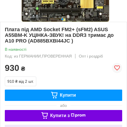
Плата під AMD Socket FM2+ (sFM2) ASUS
A55BM-K УЦІНКА-ЗВУК! на DDR3 тримає до
A10 PRO (AD885BXBI44JC )
В наявності
Код: из ГЕРМАНИИ,ПРОВЕРЕННАЯ
Опт і роздріб
930
₴
910 ₴
від 2 шт.
Купити
або
Купити з