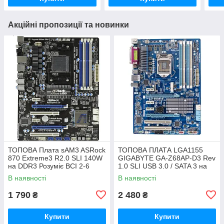
Акційні пропозиції та новинки
ТОПОВА Плата sAM3 ASRock
ТОПОВА ПЛАТА LGA1155
870 Extreme3 R2.0 SLI 140W
GIGABYTE GA-Z68AP-D3 Rev
на DDR3 Розуміє ВСІ 2-6
1.0 SLI USB 3.0 / SATA 3 на
ЯДЕРН ПРОЦИ + SATA III,
Z68 чіпсеті з ГАРАНТІЄЮ
В наявності
В наявності
USB 3.0
1 790
2 480
₴
₴
Купити
Купити