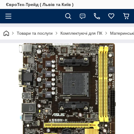
ЄвроТех-Трейд ( Львів та Київ )
Товари та послуги
Комплектуючі для ПК
Материнські