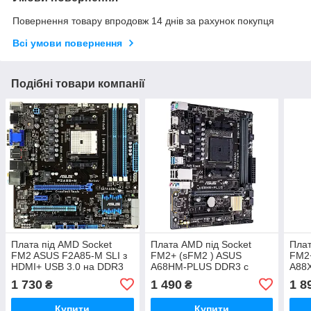
Повернення товару впродовж 14 днів за рахунок покупця
Всі умови повернення
Подібні товари компанії
Плата під AMD Socket
Плата AMD під Socket
Плат
FM2 ASUS F2A85-M SLI з
FM2+ (sFM2 ) ASUS
FM2
HDMI+ USB 3.0 на DDR3
A68HM-PLUS DDR3 c
A88
підтримує до A10-6800K
HDMI ! тримає до A10
USB 
1 730
1 490
1 8
₴
₴
sFM2
PRO-8850B +X4 CARRIZO
Підт
FM2+
Купити
Купити