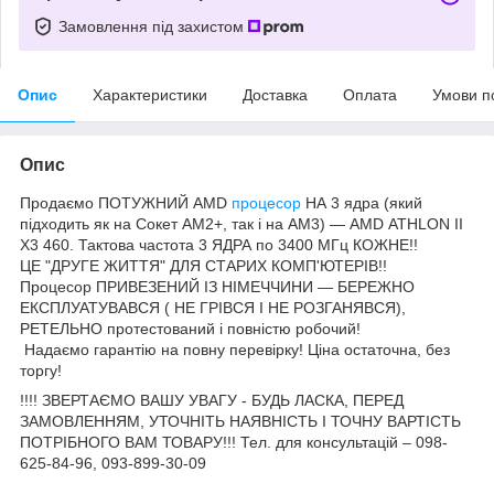
Замовлення під захистом
Опис
Характеристики
Доставка
Оплата
Умови п
Опис
Продаємо ПОТУЖНИЙ AMD
процесор
НА 3 ядра (який
підходить як на Сокет AM2+, так і на AM3) — AMD ATHLON II
X3 460. Тактова частота 3 ЯДРА по 3400 МГц КОЖНЕ!!
ЦЕ "ДРУГЕ ЖИТТЯ" ДЛЯ СТАРИХ КОМП'ЮТЕРІВ!!
Процесор ПРИВЕЗЕНИЙ ІЗ НІМЕЧЧИНИ — БЕРЕЖНО
ЕКСПЛУАТУВАВСЯ ( НЕ ГРІВСЯ І НЕ РОЗГАНЯВСЯ),
РЕТЕЛЬНО протестований і повністю робочий!
Надаємо гарантію на повну перевірку! Ціна остаточна, без
торгу!
!!!! ЗВЕРТАЄМО ВАШУ УВАГУ - БУДЬ ЛАСКА, ПЕРЕД
ЗАМОВЛЕННЯМ, УТОЧНІТЬ НАЯВНІСТЬ І ТОЧНУ ВАРТІСТЬ
ПОТРІБНОГО ВАМ ТОВАРУ!!! Тел. для консультацій – 098-
625-84-96, 093-899-30-09