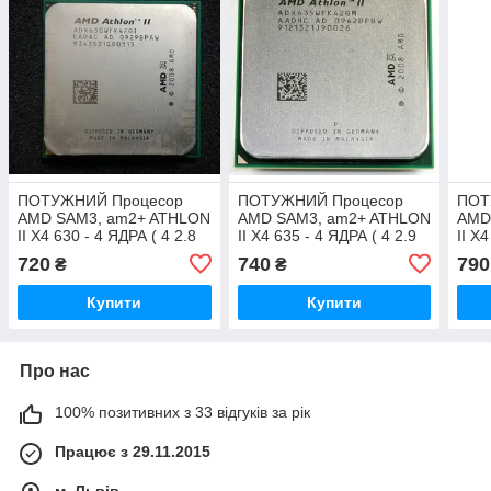
ПОТУЖНИЙ Процесор
ПОТУЖНИЙ Процесор
ПОТ
AMD SAM3, am2+ ATHLON
AMD SAM3, am2+ ATHLON
AMD
II X4 630 - 4 ЯДРА ( 4 2.8
II X4 635 - 4 ЯДРА ( 4 2.9
II X
Ghz кожне ) am3, SAM2+
Ghz кожне ) am3, SAM2+
Ghz 
720
740
790
₴
₴
Купити
Купити
Про нас
100% позитивних з 33 відгуків за рік
Працює з 29.11.2015
м. Львів