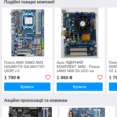
Подібні товари компанії
Плата AMD SAM2 AM3
4ьох ЯДЕРНИЙ
Плат
GIGABYTE GA-MA770T-
КОМПЛЕКТ AMD - Плата
DDR
UD3P з 5
sAM3 N68-S3 UCC на
V2 
ВІДЕОВИХОДАМИ PCI-E,
DDR3 + Процесор Athlon
РОЗ
1 790
1 860
1 7
₴
₴
DDR3 ! до Phenom II X6
X4 640 ( 4 ЯДРА по 3 Ghz
ПРО
125W
КОЖНЕ )
110
Купити
Купити
Акційні пропозиції та новинки