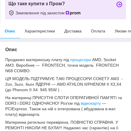
Що таке купити з Пром?
Замовлення під захистом
Опис
Характеристики
Доставка
Оплата
Умови п
Опис
Продаємо материнську плату під
процесори
AMD, Socket
AM3. Виробник — FRONTECH, точна модель FRONTECH
N68 COMBO.
ЦЯ МОДЕЛЬ ПІДТРИМУЄ ТАКІ ПРОЦЕСОРИ СОКЕТУ AM3 -
2ох, 3ьоx, 4ьох ЯДЕРНІ — AMD ATHLON II/PHENOM II X3,X4
(до Phenom II X4 945 95W ) .
На материнці ПРИСУТНІ СЛОТИ ОПЕРАТИВНОЇ ПАМ'ЯТІ та
DDR3 і DDR2 ОДНОЧАСНО! Роз'єм під
відеокарту
—
PCIExpress. Також на ній є інтегрована ( вбудована в мат.
плату) відеокарта.
Материнка ретельно перевірена, ПОВНІСТЮ СПРАВНА. У
РЕМОНТІ НІКОЛИ НЕ БУЛА!!! Надаємо час (гарантію) на її