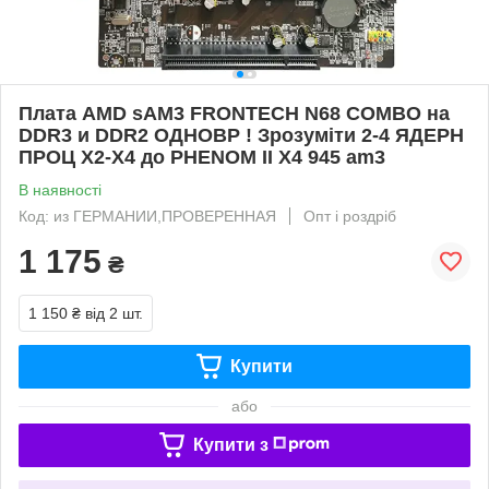
Плата AMD sAM3 FRONTECH N68 COMBO на
DDR3 и DDR2 ОДНОВР ! Зрозуміти 2-4 ЯДЕРН
ПРОЦ X2-X4 до PHENOM II X4 945 am3
В наявності
Код: из ГЕРМАНИИ,ПРОВЕРЕННАЯ
Опт і роздріб
1 175
₴
1 150 ₴
від 2 шт.
Купити
або
Купити з