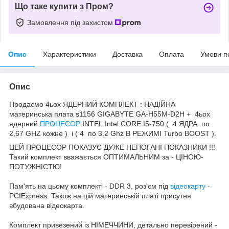
Що таке купити з Пром?
Замовлення під захистом
Опис
Характеристики
Доставка
Оплата
Умови п
Опис
Продаємо 4ьох ЯДЕРНИЙ КОМПЛЕКТ : НАДІЙНА
материнська плата s1156 GIGABYTE GA-H55M-D2H + 4ьох
ядерний
ПРОЦЕСОР
INTEL Intel CORE I5-750 ( 4 ЯДРА по
2,67 GHZ кожне ) і ( 4 по 3.2 Ghz В РЕЖИМІ Turbo BOOST ).
ЦЕЙ ПРОЦЕСОР ПОКАЗУЄ ДУЖЕ НЕПОГАНІ ПОКАЗНИКИ !!!
Такий комплект вважається ОПТИМАЛЬНИМ за - ЦІНОЮ-
ПОТУЖНІСТЮ!
Пам'ять на цьому комплекті - DDR 3, роз'єм під
відеокарту
-
PCIExpress. Також на цій материнській платі присутня
вбудована відеокарта.
Комплект привезений із НІМЕЧЧИНИ, детально перевірений -