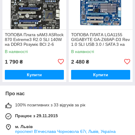
ТОПОВА Плата sAM3 ASRock
ТОПОВА ПЛАТА LGA1155
870 Extreme3 R2.0 SLI 140W
GIGABYTE GA-Z68AP-D3 Rev
на DDR3 Розуміє ВСІ 2-6
1.0 SLI USB 3.0 / SATA 3 на
ЯДЕРН ПРОЦИ + SATA III,
Z68 чіпсеті з ГАРАНТІЄЮ
В наявності
В наявності
USB 3.0
1 790
2 480
₴
₴
Купити
Купити
Про нас
100% позитивних з 33 відгуків за рік
Працює з 29.11.2015
м. Львів
проспект В'ячеслава Чорновола 67г, Львів, Україна