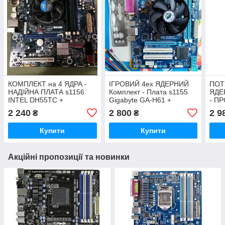
КОМПЛЕКТ на 4 ЯДРА -
ІГРОВИЙ 4ех ЯДЕРНИЙ
ПОТ
НАДІЙНА ПЛАТА s1156
Комплект - Плата s1155
ЯДЕ
INTEL DH55TC +
Gigabyte GA-H61 +
- ПР
Процесор Intel CORE I5-
ПРОЦЕСОР INTEL CORE
4430
2 240
2 800
2 9
₴
₴
750 ( 4 по 2,7 Ghz) LGA
I5-3550 ( 4 по 3,3 Ghz )
GHZ
1156
GA-
Купити
Купити
Акційні пропозиції та новинки