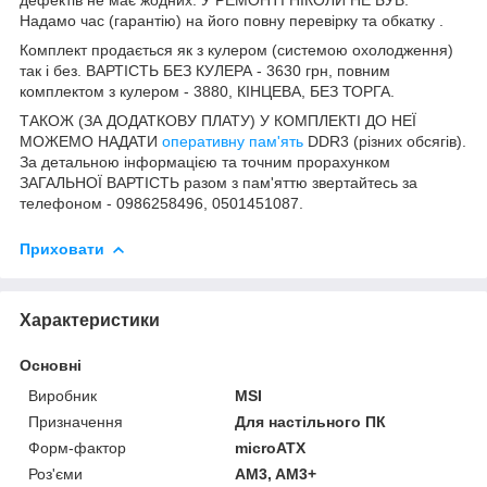
Надамо час (гарантію) на його повну перевірку та обкатку .
Комплект продається як з кулером (системою охолодження)
так і без. ВАРТІСТЬ БЕЗ КУЛЕРА - 3630 грн, повним
комплектом з кулером - 3880, КІНЦЕВА, БЕЗ ТОРГА.
ТАКОЖ (ЗА ДОДАТКОВУ ПЛАТУ) У КОМПЛЕКТІ ДО НЕЇ
МОЖЕМО НАДАТИ
оперативну пам'ять
DDR3 (різних обсягів).
За детальною інформацією та точним прорахунком
ЗАГАЛЬНОЇ ВАРТІСТЬ разом з пам'яттю звертайтесь за
телефоном - 0986258496, 0501451087.
Приховати
Характеристики
Основні
Виробник
MSI
Призначення
Для настільного ПК
Форм-фактор
microATX
Роз'єми
AM3, AM3+