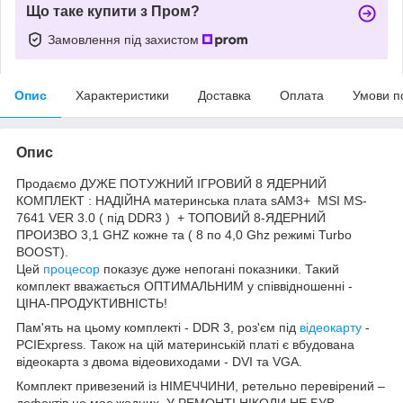
Що таке купити з Пром?
Замовлення під захистом
Опис
Характеристики
Доставка
Оплата
Умови п
Опис
Продаємо ДУЖЕ ПОТУЖНИЙ ІГРОВИЙ 8 ЯДЕРНИЙ
КОМПЛЕКТ : НАДІЙНА материнська плата sAM3+ MSI MS-
7641 VER 3.0 ( під DDR3 ) + ТОПОВИЙ 8-ЯДЕРНИЙ
ПРОИЗВО 3,1 GHZ кожне та ( 8 по 4,0 Ghz режимі Turbo
BOOST).
Цей
процесор
показує дуже непогані показники. Такий
комплект вважається ОПТИМАЛЬНИМ у співвідношенні -
ЦІНА-ПРОДУКТИВНІСТЬ!
Пам'ять на цьому комплекті - DDR 3, роз'єм під
відеокарту
-
PCIExpress. Також на цій материнській платі є вбудована
відеокарта з двома відеовиходами - DVI та VGA.
Комплект привезений із НІМЕЧЧИНИ, ретельно перевірений –
дефектів не має жодних. У РЕМОНТІ НІКОЛИ НЕ БУВ.