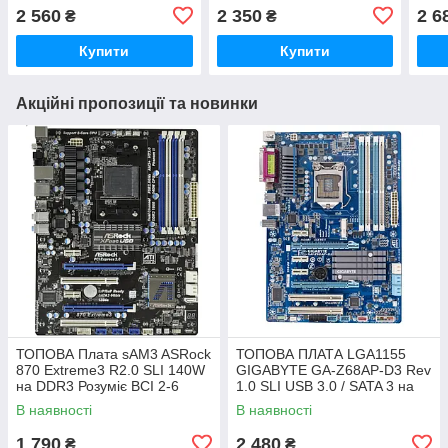
sAM3+ FX-6100 ( 6 ЯДЕР
sAM3+ FX-4100 ( 4 ЯДРА
sAM3
2 560
2 350
2 6
₴
₴
по 3.3 Ghz)+ Плата MSI
по 3.6 Ghz)+ Плата
по 3
MS-7641
Gigabyte
M5A
Купити
Купити
Акційні пропозиції та новинки
ТОПОВА Плата sAM3 ASRock
ТОПОВА ПЛАТА LGA1155
870 Extreme3 R2.0 SLI 140W
GIGABYTE GA-Z68AP-D3 Rev
на DDR3 Розуміє ВСІ 2-6
1.0 SLI USB 3.0 / SATA 3 на
ЯДЕРН ПРОЦИ + SATA III,
Z68 чіпсеті з ГАРАНТІЄЮ
В наявності
В наявності
USB 3.0
1 790
2 480
₴
₴