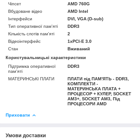
Чіпсет
AMD 760G
Вбудоване відео
AMD Intel
Інтерфейси
DVI, VGA (D-sub)
Тип оперативної пам'яті
DDR3
Кількість слотів пам'яті
2
Відеоінтерфейс
1xPCI-E 3.0
Стан
Вживаний
Користувальницькі характеристики
Підтримка оперативної
DDR3
пам'яті
МАТЕРИНСЬКІ ПЛАТИ
ПЛАТИ під ПАМ'ЯТЬ - DDR3,
КОМПЛЕКТИ -
МАТЕРИНСЬКА ПЛАТА +
ПРОЦЕСОР + КУЛЕР, SOCKET
AM3+, SOCKET AM3, Під
ПРОЦЕСОРИ AMD
Приховати
Умови доставки