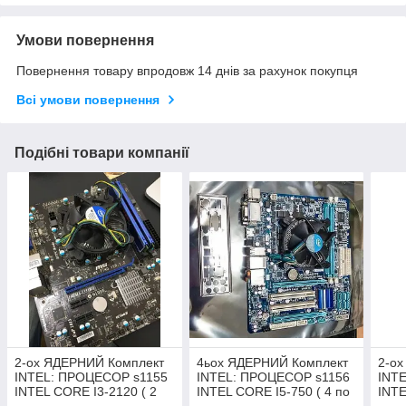
Умови повернення
Повернення товару впродовж 14 днів за рахунок покупця
Всі умови повернення
Подібні товари компанії
2-ох ЯДЕРНИЙ Комплект
4ьох ЯДЕРНИЙ Комплект
2-о
INTEL: ПРОЦЕСОР s1155
INTEL: ПРОЦЕСОР s1156
INT
INTEL CORE I3-2120 ( 2
INTEL CORE I5-750 ( 4 по
INTE
3,3 GHZ) + Плата
2,67 GHZ) + Плата
по 3