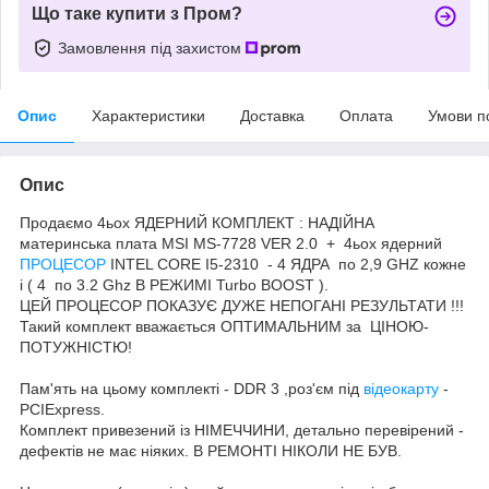
Що таке купити з Пром?
Замовлення під захистом
Опис
Характеристики
Доставка
Оплата
Умови п
Опис
Продаємо 4ьох ЯДЕРНИЙ КОМПЛЕКТ : НАДІЙНА
материнська плата MSI MS-7728 VER 2.0 + 4ьох ядерний
ПРОЦЕСОР
INTEL CORE I5-2310 - 4 ЯДРА по 2,9 GHZ кожне
і ( 4 по 3.2 Ghz В РЕЖИМІ Turbo BOOST ).
ЦЕЙ ПРОЦЕСОР ПОКАЗУЄ ДУЖЕ НЕПОГАНІ РЕЗУЛЬТАТИ !!!
Такий комплект вважається ОПТИМАЛЬНИМ за ЦІНОЮ-
ПОТУЖНІСТЮ!
Пам'ять на цьому комплекті - DDR 3 ,роз'єм під
відеокарту
-
PCIExpress.
Комплект привезений із НІМЕЧЧИНИ, детально перевірений -
дефектів не має ніяких. В РЕМОНТІ НІКОЛИ НЕ БУВ.