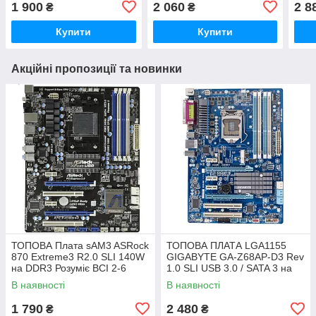
1 900
2 060
2 8
₴
₴
LGA1155 MSI H61MA-E35
GIGABYTE LGA1156
Пла
Купити
Купити
Акційні пропозиції та новинки
ТОПОВА Плата sAM3 ASRock
ТОПОВА ПЛАТА LGA1155
870 Extreme3 R2.0 SLI 140W
GIGABYTE GA-Z68AP-D3 Rev
на DDR3 Розуміє ВСІ 2-6
1.0 SLI USB 3.0 / SATA 3 на
ЯДЕРН ПРОЦИ + SATA III,
Z68 чіпсеті з ГАРАНТІЄЮ
В наявності
В наявності
USB 3.0
1 790
2 480
₴
₴