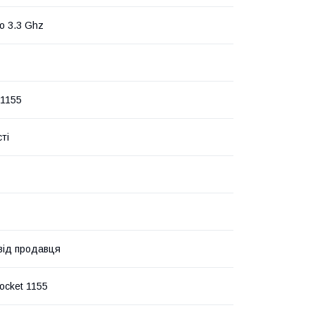
о 3.3 Ghz
1155
ті
 від продавця
ocket 1155