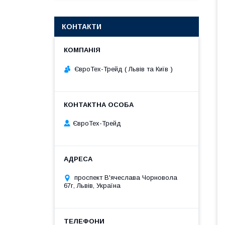
КОНТАКТИ
ЄвроТех-Трейд ( Львів та Київ )
ЄвроТех-Трейд
проспект В'ячеслава Чорновола
67г, Львів, Україна