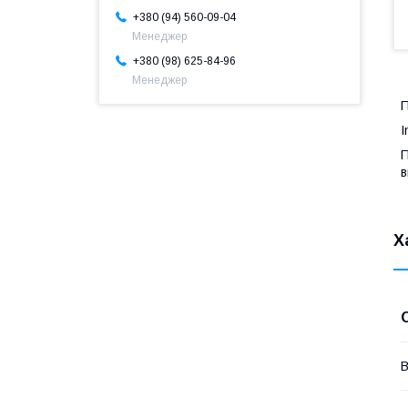
+380 (94) 560-09-04
Менеджер
+380 (98) 625-84-96
Менеджер
I
П
в
Х
В