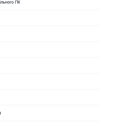
ільного ПК
й