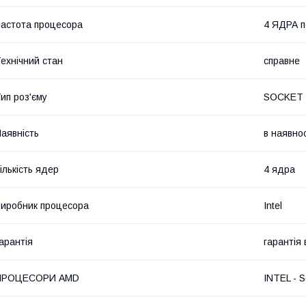
астота процесора
4 ЯДРА п
ехнічний стан
справне
ип роз'єму
SOCKET 
аявність
в наявнос
ількість ядер
4 ядра
иробник процесора
Intel
арантія
гарантія
ПРОЦЕСОРИ AMD
INTEL - S