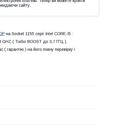
 електронні платежі. Тепер ви можете купити
окидаючи сайту.
ОР
на Socket 1155 серії Intel СORE-I5 :
,3 GHZ ( Turbo BOOST до 3,7 ГГЦ ).
( гарантію ) на його повну перевірку і