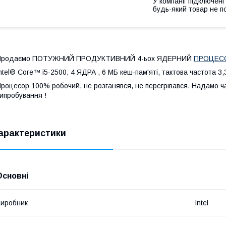
У компанії підключені
будь-який товар не п
Продаємо ПОТУЖНИЙ ПРОДУКТИВНИЙ 4-ьох ЯДЕРНИЙ
ПРОЦЕС
ntel® Core™ i5-2500, 4 ЯДРА , 6 МБ кеш-пам'яті, тактова частота 3
роцесор 100% робочий, не розганявся, не перегрівався. Надамо час 
ипробування !
арактеристики
Основні
иробник
Intel