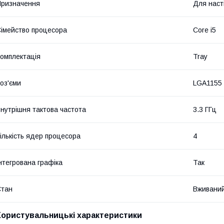
ризначення
Для наст
імейство процесора
Core i5
омплектація
Tray
оз'єми
LGA1155
нутрішня тактова частота
3.3 ГГц
ількість ядер процесора
4
нтегрована графіка
Так
Стан
Вживани
Користувальницькі характеристики