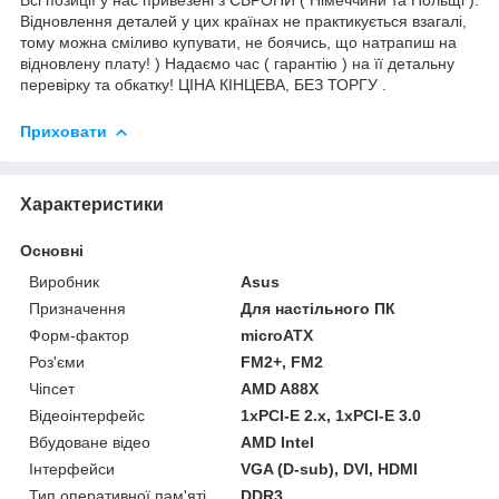
Відновлення деталей у цих країнах не практикується взагалі,
тому можна сміливо купувати, не боячись, що натрапиш на
відновлену плату! ) Надаємо час ( гарантію ) на її детальну
перевірку та обкатку! ЦІНА КІНЦЕВА, БЕЗ ТОРГУ .
Приховати
Характеристики
Основні
Виробник
Asus
Призначення
Для настільного ПК
Форм-фактор
microATX
Роз'єми
FM2+, FM2
Чіпсет
AMD A88X
Відеоінтерфейс
1xPCI-E 2.x, 1xPCI-E 3.0
Вбудоване відео
AMD Intel
Інтерфейси
VGA (D-sub), DVI, HDMI
Тип оперативної пам'яті
DDR3