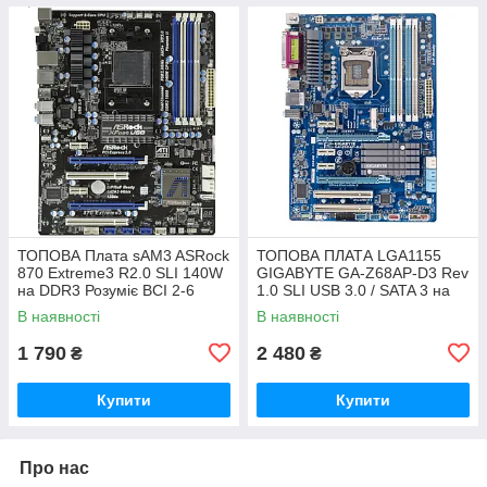
ТОПОВА Плата sAM3 ASRock
ТОПОВА ПЛАТА LGA1155
870 Extreme3 R2.0 SLI 140W
GIGABYTE GA-Z68AP-D3 Rev
на DDR3 Розуміє ВСІ 2-6
1.0 SLI USB 3.0 / SATA 3 на
ЯДЕРН ПРОЦИ + SATA III,
Z68 чіпсеті з ГАРАНТІЄЮ
В наявності
В наявності
USB 3.0
1 790
2 480
₴
₴
Купити
Купити
Про нас