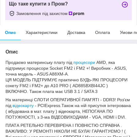
Що таке купити з Пром?
Замовлення під захистом
Опис
Характеристики
Доставка
Оплата
Умови п
Опис
Продаємо материнську плату під
процесори
AMD, яка
підтримує процесори Socket FM2 і FM2 +! Виробник - ASUS,
точна модель - ASUS A88XM-A.
ЦЯ МОДЕЛЬ ПІДТРИМУЄ практично БУДЬ-ЯКІ ПРОЦЕСОРИ
сокету FM2 і FM2+ до A10 PRO ( AD885BXBI44JC )
ВКЛЮЧНО. Також плата має USB 3.1 / SATA 3
На материнці СЛОТИ ОПЕРАТИВНОЇ ПАМ'ЯТІ - DDR3! Роз'єм
під
відеокарту
- PCIExpress.Також на ній присутня інтегрована
( вбудована в мат. плату ) відеокарта, НЕПОГАНА ПО
ПОТУЖНОСТІ, з 3-ма ВІДЕОВИХОДАМИ - VGA, HDMI і DVI.
ПЛАТА РЕТЕЛЬНО ПЕРЕВІРЕНА І ПОВНІСТЮ СПРАВНА .
ВАЖЛИВО: У РЕМОНТІ НІКОЛИ НЕ БУЛА! ГАРАНТУЄМО ! (
Всі позиції у нас привезені з ЄВРОПИ ( Німеччини та Польщі ).