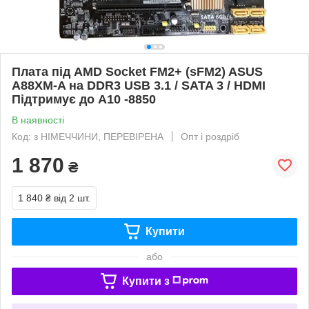
Плата під AMD Socket FM2+ (sFM2) ASUS
A88XM-A на DDR3 USB 3.1 / SATA 3 / HDMI
Підтримує до A10 -8850
В наявності
Код: з НІМЕЧЧИНИ, ПЕРЕВІРЕНА
Опт і роздріб
1 870
₴
1 840 ₴
від 2 шт.
Купити
або
Купити з