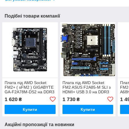
Подібні товари компанії
Плата під AMD Socket
Плата під AMD Socket
Плат
FM2+ ( sFM2 ) GIGABYTE
FM2 ASUS F2A85-M SLI з
FM2
GA-F2A78M-DS2 на DDR3
HDMI+ USB 3.0 на DDR3
A68
/ SATA 3/ USB 3.0
підтримує до A10-6800K
HDMI
1 620
1 730
1 4
₴
₴
Підтримує до A10-8750
sFM2
PRO
FM2
Купити
Купити
Акційні пропозиції та новинки