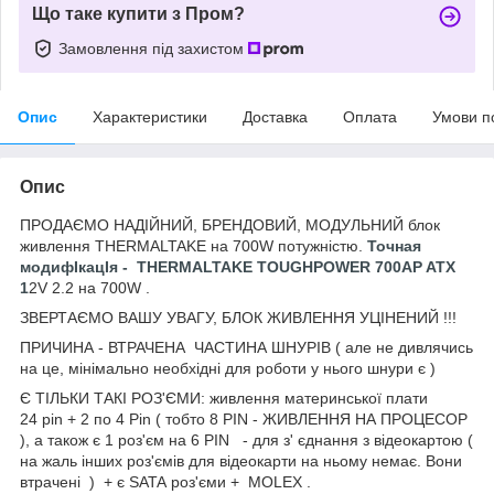
Що таке купити з Пром?
Замовлення під захистом
Опис
Характеристики
Доставка
Оплата
Умови п
Опис
ПРОДАЄМО НАДІЙНИЙ, БРЕНДОВИЙ, МОДУЛЬНИЙ блок
живлення THERMALTAKE на 700W потужністю.
Точная
модифІкацІя - THERMALTAKE TOUGHPOWER 700AP ATX
1
2V 2.2 на 700W .
ЗВЕРТАЄМО ВАШУ УВАГУ, БЛОК ЖИВЛЕННЯ УЦІНЕНИЙ !!!
ПРИЧИНА - ВТРАЧЕНА ЧАСТИНА ШНУРІВ ( але не дивлячись
на це, мінімально необхідні для роботи у нього шнури є )
Є ТІЛЬКИ ТАКІ РОЗ'ЄМИ: живлення материнської плати
24 pin + 2 по 4 Pin ( тобто 8 PIN - ЖИВЛЕННЯ НА ПРОЦЕСОР
), а також є 1 роз'єм на 6 PIN - для з' єднання з відеокартою (
на жаль інших роз'ємів для відеокарти на ньому немає. Вони
втрачені ) + є SATA роз'єми + MOLEX .