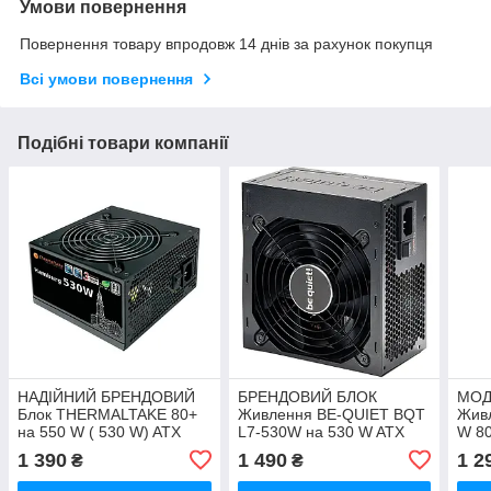
Умови повернення
Повернення товару впродовж 14 днів за рахунок покупця
Всі умови повернення
Подібні товари компанії
НАДІЙНИЙ БРЕНДОВИЙ
БРЕНДОВИЙ БЛОК
МОД
Блок THERMALTAKE 80+
Живлення BE-QUIET BQT
Жив
на 550 W ( 530 W) ATX
L7-530W на 530 W ATX
W 80
24+4 (+8pin) + 2 по 6 Pin +
24+4 (+8pin) +2*6(2по8)
(+8p
1 390
1 490
1 2
₴
₴
(2 по 8 PIN ) для ВІДЕО
PIN для ВІДЕО
550W,500W