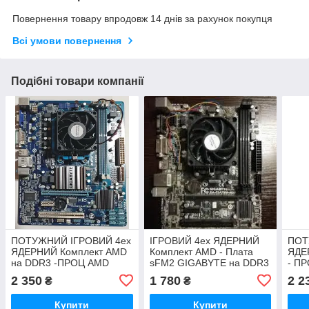
Повернення товару впродовж 14 днів за рахунок покупця
Всі умови повернення
Подібні товари компанії
ПОТУЖНИЙ ІГРОВИЙ 4ех
ІГРОВИЙ 4ех ЯДЕРНИЙ
ПОТ
ЯДЕРНИЙ Комплект AMD
Комплект AMD - Плата
ЯДЕ
на DDR3 -ПРОЦ AMD
sFM2 GIGABYTE на DDR3
- ПР
sAM3+ FX-4100 ( 4 ЯДРА
+ ПРОЦЕСОР AMD A8-
ЯДРА
2 350
1 780
2 2
₴
₴
по 3.6 Ghz)+ Плата
5500 K 4 ЯДРА по 3.2 GHZ
sFM
Gigabyte
DDR
Купити
Купити