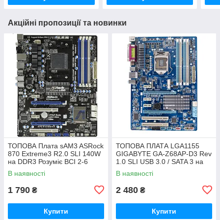
Акційні пропозиції та новинки
ТОПОВА Плата sAM3 ASRock
ТОПОВА ПЛАТА LGA1155
870 Extreme3 R2.0 SLI 140W
GIGABYTE GA-Z68AP-D3 Rev
на DDR3 Розуміє ВСІ 2-6
1.0 SLI USB 3.0 / SATA 3 на
ЯДЕРН ПРОЦИ + SATA III,
Z68 чіпсеті з ГАРАНТІЄЮ
В наявності
В наявності
USB 3.0
1 790
2 480
₴
₴
Купити
Купити