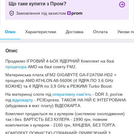
Що таке купити з Пром?
Замовлення під захистом
Опис
Характеристики
Доставка
Оплата
Умови п
Опис
Продаємо ІГРОВИЙ 4-ЬОХ ЯДЕРНИЙ Комплект на базі
процесора
AMD на базі сокету FM2.
Материнська плата sFM2 GIGABYTE GA-F2A75M-HD2 +
процесор AMD ATHLON A8-5600K (4 ЯДРА ПО 3.6 GHz
КОЖНЕ) та 4 ЯДРА по 3,9 GHz в РЕЖИМІ Turbo Boost.
На материнці слоти під
оперативну пам'ять
- DDR 3, роз'єм
під
відеокарту
- PCIExpress.
ТАКОЖ НА НІЙ Є ІНТЕГРОВАНА
(вбудована в мат. плату) ВІДЕОКАРТА.
Комплект продається як з кулером (системою охолодження)
так і без. ВАРТІСТЬ БЕЗ КУЛЕРА - 1990 грн, повним
комплектом з кулером - 2160 грн, КІНЦЕВА, БЕЗ ТОРГА.
КОМПЛЕКТ ПОВНІСТЮ СПРАВНИЙ!
ПРИВЕЗЕНИЙ З